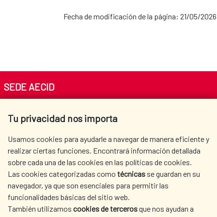
Fecha de modificación de la página: 21/05/2026
SEDE AECID
Av. Reyes Católicos 4 - 28040 Madrid
Tu privacidad nos importa
Tel. +34 900 20 30 54​​​​​​​
centro.informacion@aecid.es
Usamos cookies para ayudarle a navegar de manera eficiente y
realizar ciertas funciones. Encontrará información detallada
sobre cada una de las cookies en las políticas de cookies.
AECID
WHERE DO WE COOPERATE?
Las cookies categorizadas como
técnicas
se guardan en su
SPANISH HUMANITARIAN
PRESS ROOM
navegador, ya que son esenciales para permitir las
ACTION
funcionalidades básicas del sitio web.
CULTURE AND SCIENCE
LIBRARY
También utilizamos
cookies de terceros
que nos ayudan a