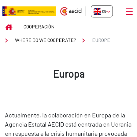
Skip to Main Content
Open
EN-GB
EUROPE
INICIO
COOPERACIÓN
WHERE DO WE COOPERATE?
EUROPE
Europa
Actualmente, la colaboración en Europa de la
Agencia Estatal AECID está centrada en Ucrania
en respuesta a la crisis humanitaria provocada