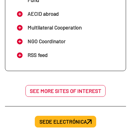
Fund
se desarrolla el Real Decreto 519/2006, de 28 de
abril, por el que se establece el Estatuto de los
AECID abroad
Cooperantes.
Multilateral Cooperation
Resolución de 13 de julio de 2021, de la Dirección
de la Agencia Española de Cooperación
NGO Coordinator
Internacional para el Desarrollo, por la que se
regula el procedimiento a seguir cuando existan
RSS feed
impagos del seguro del cooperante.
SEE MORE SITES OF INTEREST
SEDE ELECTRÓNICA