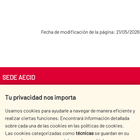
Fecha de modificación de la página: 21/05/2026
SEDE AECID
Av. Reyes Católicos 4 - 28040 Madrid
Tu privacidad nos importa
Tel. +34 900 20 30 54​​​​​​​
centro.informacion@aecid.es
Usamos cookies para ayudarle a navegar de manera eficiente y
realizar ciertas funciones. Encontrará información detallada
sobre cada una de las cookies en las políticas de cookies.
AECID
WHERE DO WE COOPERATE?
Las cookies categorizadas como
técnicas
se guardan en su
SPANISH HUMANITARIAN
PRESS ROOM