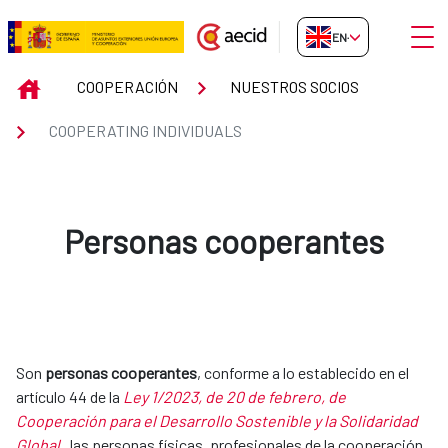
Skip to Main Content
Open
EN-GB
COOPERATING INDIVIDUALS
INICIO
COOPERACIÓN
NUESTROS SOCIOS
COOPERATING INDIVIDUALS
Personas cooperantes
Son
personas cooperantes
, conforme a lo establecido en el
artículo 44 de la
Ley 1/2023, de 20 de febrero, de
Cooperación para el Desarrollo Sostenible y la Solidaridad
Global
, las personas físicas, profesionales de la cooperación,