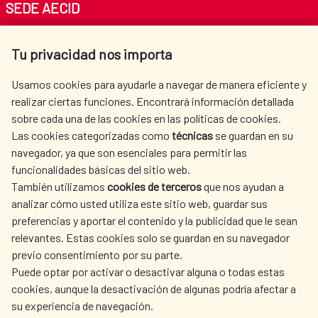
SEDE AECID
Av. Reyes Católicos 4 - 28040 Madrid
Tu privacidad nos importa
Tel. +34 900 20 30 54​​​​​​​
centro.informacion@aecid.es
Usamos cookies para ayudarle a navegar de manera eficiente y
realizar ciertas funciones. Encontrará información detallada
sobre cada una de las cookies en las políticas de cookies.
AECID
WHERE DO WE COOPERATE?
Las cookies categorizadas como
técnicas
se guardan en su
SPANISH HUMANITARIAN
PRESS ROOM
navegador, ya que son esenciales para permitir las
ACTION
funcionalidades básicas del sitio web.
CULTURE AND SCIENCE
LIBRARY
También utilizamos
cookies de terceros
que nos ayudan a
analizar cómo usted utiliza este sitio web, guardar sus
preferencias y aportar el contenido y la publicidad que le sean
relevantes. Estas cookies solo se guardan en su navegador
previo consentimiento por su parte.
Puede optar por activar o desactivar alguna o todas estas
OUR SOCIAL MEDIA
cookies, aunque la desactivación de algunas podría afectar a
su experiencia de navegación.