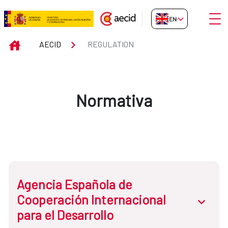
Skip to Main Content
Open
EN-GB
Regulation
INICIO
AECID
REGULATION
Normativa
Agencia Española de
Cooperación Internacional
abrir.des
para el Desarrollo