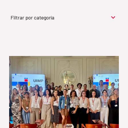
Filtrar por categoría
Cooperación para el desarrollo (909)
Cultura y desarrollo (744)
Acción humanitaria (531)
Objetivos de Desarrollo Sostenible (524)
Género (500)
AMÉRICA LATINA Y CARIBE (490)
España (486)
Agua y saneamiento (333)
Salud (265)
Educación (225)