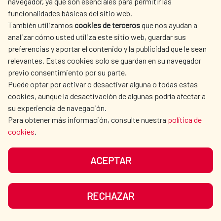
La Red de Escuelas Asociadas de la
navegador, ya que son esenciales para permitir las
funcionalidades básicas del sitio web.
UNESCO refuerza su papel
También utilizamos
cookies de terceros
que nos ayudan a
estratégico en la educación frente
analizar cómo usted utiliza este sitio web, guardar sus
preferencias y aportar el contenido y la publicidad que le sean
a los nuevos retos globales
relevantes. Estas cookies solo se guardan en su navegador
previo consentimiento por su parte.
La Red de Escuelas Asociadas de la
Puede optar por activar o desactivar alguna o todas estas
UNESCO refuerza su papel estratégico en la
cookies, aunque la desactivación de algunas podría afectar a
su experiencia de navegación.
educación frente a los nuevos retos
Para obtener más información, consulte nuestra
política de
globales La Red estrena un espacio
cookies
.
permanente de decisión en el Pleno de la...
Acción cultural
|
Educación
|
Cultura para el Desarrollo
|
ACEPTAR
Cooperación Española
|
LEER MÁS
RECHAZAR