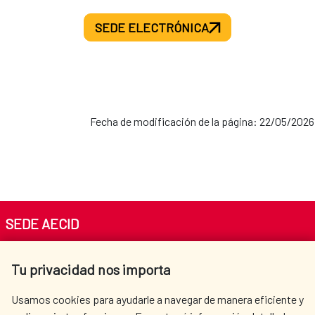
SEDE ELECTRÓNICA
Fecha de modificación de la página: 22/05/2026
SEDE AECID
Av. Reyes Católicos 4 - 28040 Madrid
Tu privacidad nos importa
Tel. +34 900 20 30 54​​​​​​​
centro.informacion@aecid.es
Usamos cookies para ayudarle a navegar de manera eficiente y