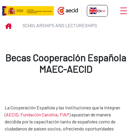
Skip to Main Content
Open
EN-GB
Scholarships and Lectureships
INICIO
SCHOLARSHIPS AND LECTURESHIPS
Becas Cooperación Española
MAEC-AECID
La Cooperación Española y las instituciones que la integran
(
AECID
,
Fundación Carolina​
,
FIAP​
) apuestan de manera
decidida por la capacitación tanto de españoles como de
ciudadanos de países socios, ofreciendo oportunidades