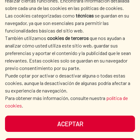
realizar ciertas funciones. Encontrará información detallada
sobre cada una de las cookies en las políticas de cookies.
AECID
WHERE DO WE COOPERATE?
Las cookies categorizadas como
técnicas
se guardan en su
SPANISH HUMANITARIAN
PRESS ROOM
navegador, ya que son esenciales para permitir las
ACTION
funcionalidades básicas del sitio web.
CULTURE AND SCIENCE
LIBRARY
También utilizamos
cookies de terceros
que nos ayudan a
analizar cómo usted utiliza este sitio web, guardar sus
preferencias y aportar el contenido y la publicidad que le sean
relevantes. Estas cookies solo se guardan en su navegador
previo consentimiento por su parte.
Puede optar por activar o desactivar alguna o todas estas
OUR SOCIAL MEDIA
cookies, aunque la desactivación de algunas podría afectar a
su experiencia de navegación.
Para obtener más información, consulte nuestra
política de
cookies
.
ACEPTAR
TERMS OF USE
DATA PROTECTION
COOKIE POLICY
BROWSING GUIDE