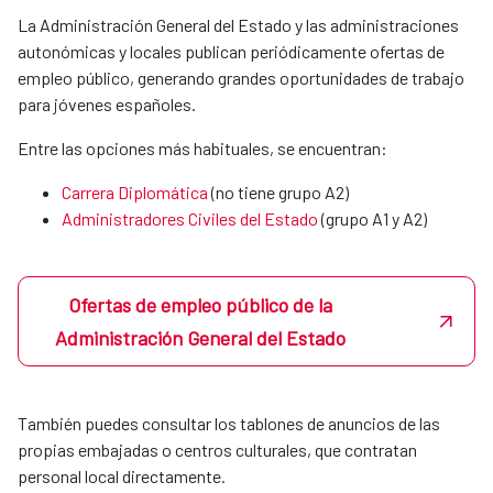
MERIDIES o acuerdos con instituciones
La Administración General del Estado y las administraciones
colaboradoras.
autonómicas y locales publican periódicamente ofertas de
empleo público, generando grandes oportunidades de trabajo
para jóvenes españoles.
Xunta de Galicia
Entre las opciones más habituales, se encuentran:
Carrera Diplomática
(no tiene grupo A2)
Fundación universitaria Las Palmas
Administradores Civiles del Estado
(grupo A1 y A2)​​​​​​​
Universidad Politécnica de Valencia
Ofertas de empleo público de la
Administración General del Estado
Podrás hacerlas tanto en la sede central en Madrid como en
nuestras OCES en el exterior.
También puedes consultar los tablones de anuncios de las
En Madrid, si un estudiante quiere realizar prácticas en la
propias embajadas o centros culturales, que contratan
agencia, por sí mismo o a través de su coordinador de
personal local directamente.
prácticas mandará un correo a la Unidad de Apoyo de la