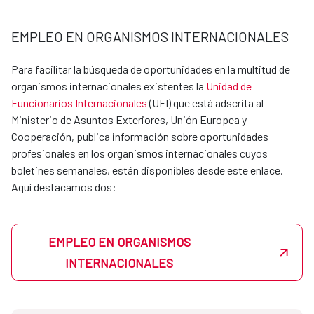
dirección en la que desee realizarlas con su CV y su
disponibilidad. Si hubiera un departamento en la AECID
EMPLEO EN ORGANISMOS INTERNACIONALES
interesado en acoger al estudiante, se pondría en
contacto directamente para acordar la estancia
Para facilitar la búsqueda de oportunidades en la multitud de
formativa.
organismos internacionales existentes la
Unidad de
Las oficinas de cooperación en el exterior también
Funcionarios Internacionales
(UFI) que está adscrita al
pueden acoger estudiantes en prácticas, y las
Ministerio de Asuntos Exteriores, Unión Europea y
peticiones también se canalizarán a través de las
Cooperación, publica información sobre oportunidades
Unidades de apoyo de cada dirección.
profesionales en los organismos internacionales cuyos
boletines semanales, están disponibles desde este enlace.
Consulta por los requisitos y las plazas disponibles
Aquí destacamos dos:
escribiendo a becasmae@aecid.es. La AECID es un entorno
donde podrás aprender, crecer y aportar a proyectos con
impacto global.
Actualmente disponemos de convenios con los siguientes
EMPLEO EN ORGANISMOS
centros:
INTERNACIONALES
UNIVERSIDAD
CONTACTO email