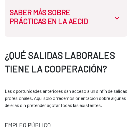
SABER MÁS SOBRE
abrir.des
PRÁCTICAS EN LA AECID
En la AECID disponemos de dos tipos de prácticas:
¿QUÉ SALIDAS LABORALES
TIENE LA COOPERACIÓN?
Prácticas curriculares:
Necesitas que tu universidad tenga convenio con la
Las oportunidades anteriores dan acceso a un sinfín de salidas
AECID. El proceso se gestiona siempre a través de
profesionales. Aquí solo ofrecemos orientación sobre algunas
tu universidad.
de ellas sin pretender agotar todas las existentes.
Prácticas extracurriculares:
EMPLEO PÚBLICO
Puedes acceder mediante programas como