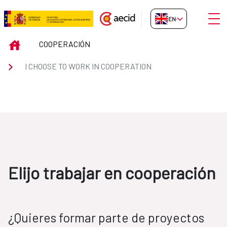
Skip to Main Content
Open
EN-GB
ElijoCooperacion
INICIO
COOPERACIÓN
I CHOOSE TO WORK IN COOPERATION
Elijo trabajar en cooperación
¿Quieres formar parte de proyectos