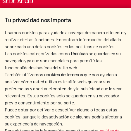
SEDE AECID
Av. Reyes Católicos 4 - 28040 Madrid
Tu privacidad nos importa
Tel. +34 900 20 30 54​​​​​​​
centro.informacion@aecid.es
Usamos cookies para ayudarle a navegar de manera eficiente y
realizar ciertas funciones. Encontrará información detallada
sobre cada una de las cookies en las políticas de cookies.
AECID
WHERE DO WE COOPERATE?
Las cookies categorizadas como
técnicas
se guardan en su
SPANISH HUMANITARIAN
PRESS ROOM
navegador, ya que son esenciales para permitir las
ACTION
funcionalidades básicas del sitio web.
CULTURE AND SCIENCE
LIBRARY
También utilizamos
cookies de terceros
que nos ayudan a
analizar cómo usted utiliza este sitio web, guardar sus
preferencias y aportar el contenido y la publicidad que le sean
relevantes. Estas cookies solo se guardan en su navegador
previo consentimiento por su parte.
Puede optar por activar o desactivar alguna o todas estas
OUR SOCIAL MEDIA
cookies, aunque la desactivación de algunas podría afectar a
su experiencia de navegación.
Para obtener más información, consulte nuestra
política de