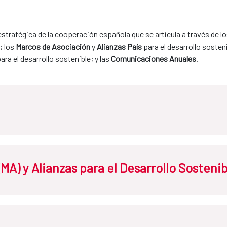
stratégica de la cooperación española que se articula a través de lo
 los 
Marcos de Asociación 
y 
Alianzas País
 para el desarrollo sosteni
para el desarrollo sostenible; y las 
Comunicaciones Anuales
.
l Plan Director es el 
documento que establece la política de cooperació
MA) y Alianzas para el Desarrollo Sostenib
e cooperación para el desarrollo sostenible en el marco de las resp
pacto y resultados de desarrollo, incorporando la contribución del co
 metas internacionales de desarrollo sostenible.
zas para el Desarrollo Sostenible (ADS)
son los
acuerdos internacio