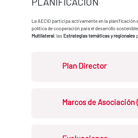
PLANIFICACIÓN
La AECID participa activamente en la planificación e
política de cooperación para el desarrollo sostenible;
Multilateral
; las 
Estrategias temáticas y regionales
 
Plan Director
Atendiendo a la 
Ley de Cooperación
, e
Marcos de Asociación (
global
, a través del sistema español d
Está orientado a alcanzar el máximo im
colaboración con otras entidades a las
Los
Marcos de Asociación (MA)
y
Alian