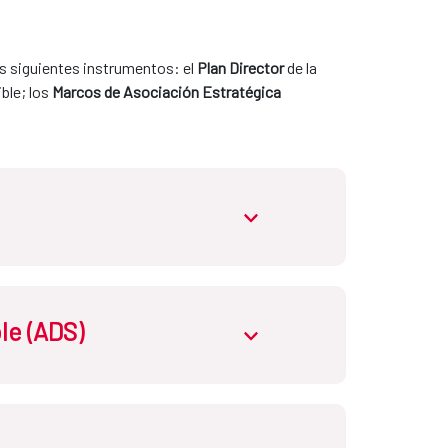
s siguientes instrumentos: el 
Plan Director
 de la 
ble; los 
Marcos de Asociación Estratégica 
abrir.desplegable
n para el desarrollo sostenible y la solidaridad 
le (ADS)
abrir.desplegable
ectivas competencias de cada administración. 
njunto de políticas públicas y de su 
nales
, de naturaleza administrativa, que