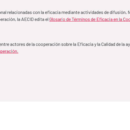
al relacionadas con la eficacia mediante actividades de difusión, f
Framework 
MAP Guatema
eración, la AECID edita el 
Glosario de Términos de Eficacia en la C
2027
2021-2024
o entre actores de la cooperación sobre la Eficacia y la Calidad de la 
peración.
MAP Palestin
2020-2024
paña
MAP Cuba-Es
2019-2022