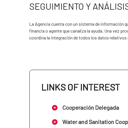
SEGUIMIENTO Y ANÁLISI
En la actualidad, se encuentran vig
Alianza para el Desarrollo S
La Agencia cuenta con un sistema de información que
Alianza para el Desarrollo So
financia o agente que canaliza la ayuda. Una vez pro
coordina la integración de todos los datos relativos
Sustainable Development Alli
Alianza para el Desarrollo 
Alianza para el Desarrollo d
LINKS OF INTEREST
Cooperación Delegada
Water and Sanitation Coo