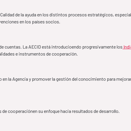
Perú- España
Marco de Aso
​​​​​​​2024
y Calidad de la ayuda en los distintos procesos estratégicos, especia
2024-2028
rvenciones en los países socios.
Aprobado por el Consejo Rector de la Agencia, 
el 8 de mayo de 2024 y publicado en mayo de 
2024.
ña
MAP Níger-Es
n de cuentas. La AECID está introducioendo progresivamente los
 Ind
Informe Seguimiento
lidades e instrumentos de cooperación. 
2023-2027
Plan de Acción 2024
ys de MAURITANIE-
Cadre Associat
o en la Agencia y promover la gestión del conocimiento para mejorar
(FR)
Espagne 2023 
MAP El Salva
es de cooperaciónen su enfoque hacia resultados de desarrollo.
2023-2026