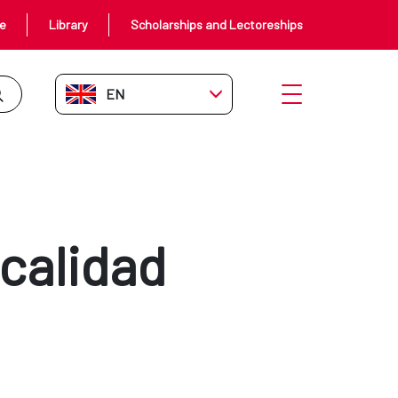
ce
Library
Scholarships and Lectoreships
EN-GB
Open menu
 calidad