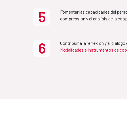
5
Fomentar las capacidades del person
Country Partnership 
comprensión y el análisis de la coop
Ethiopia-Spain 2022-
6
MAP Bolivia-España
Contribuir a la reflexión y al diálog
Modalidades e Instrumentos de coo
2022-2025
MAP Mozambique-Es
2021-2024