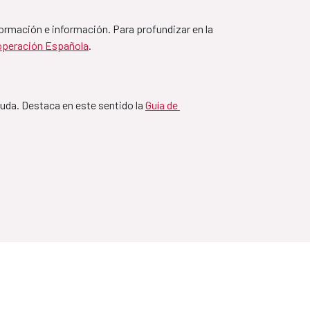
ormación e información. Para profundizar en la 
la-España
ooperación Española
.
ayuda. Destaca en este sentido la 
Guía de 
a-España
paña