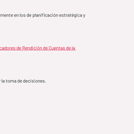
ciación Ecuador-España
lmente en los de planificación estratégica y 
paña
icadores de Rendición de Cuentas de la 
ion Pays de Niger - 
 la toma de decisiones.
– 2027
dor-España