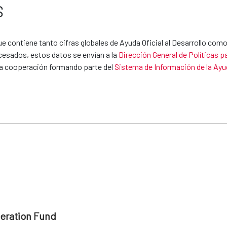
S
entes las siguientes
Alianzas para el Desarrollo Sostenible:
ostenible entre España y Egipto 2025-2030
 contiene tanto cifras globales de Ayuda Oficial al Desarrollo como
stenible España- Egipto 2025-2030 (Árabe)
cesados, estos datos se envían a la
 Dirección General de Políticas 
 a cooperación formando parte del 
Sistema de Información de la Ayud
ance between Spain - Egypt 2025-2030
Sostenible España-Panamá 2026–2030
e España y Uruguay 2025-2030
peration Fund