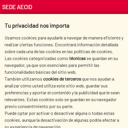
SEDE AECID
Av. Reyes Católicos 4 - 28040 Madrid
Tu privacidad nos importa
Tel. +34 900 20 30 54​​​​​​​
centro.informacion@aecid.es
Usamos cookies para ayudarle a navegar de manera eficiente y
realizar ciertas funciones. Encontrará información detallada
sobre cada una de las cookies en las políticas de cookies.
AECID
WHERE DO WE COOPERATE?
Las cookies categorizadas como
técnicas
se guardan en su
SPANISH HUMANITARIAN
PRESS ROOM
navegador, ya que son esenciales para permitir las
ACTION
funcionalidades básicas del sitio web.
CULTURE AND SCIENCE
LIBRARY
También utilizamos
cookies de terceros
que nos ayudan a
analizar cómo usted utiliza este sitio web, guardar sus
preferencias y aportar el contenido y la publicidad que le sean
relevantes. Estas cookies solo se guardan en su navegador
previo consentimiento por su parte.
Puede optar por activar o desactivar alguna o todas estas
OUR SOCIAL MEDIA
cookies, aunque la desactivación de algunas podría afectar a
su experiencia de navegación.