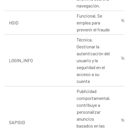
navegación.
Funcional. Se
You
HSID
emplea para
prevenir el fraude
Técnica.
Gestionar la
autenticación del
You
LOGIN_INFO
usuario y la
seguridad en el
acceso a su
cuenta
Publicidad
comportamental.
contribuye a
personalizar
anuncios
You
SAPISID
basados en las