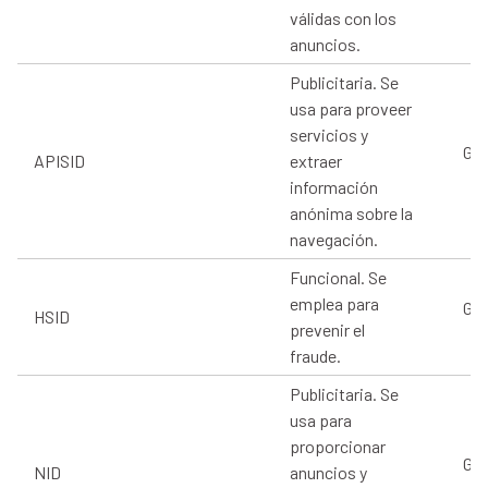
válidas con los
anuncios.
Publicitaria. Se
usa para proveer
servicios y
Goo
APISID
extraer
información
anónima sobre la
navegación.
Funcional. Se
emplea para
Goo
HSID
prevenir el
fraude.
Publicitaria. Se
usa para
proporcionar
Goo
NID
anuncios y