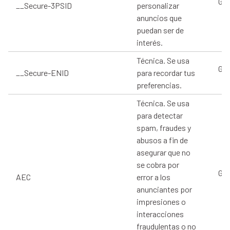
Goo
__Secure-3PSID
personalizar
anuncios que
puedan ser de
interés.
Técnica. Se usa
Goo
__Secure-ENID
para recordar tus
preferencias.
Técnica. Se usa
para detectar
spam, fraudes y
abusos a fin de
asegurar que no
se cobra por
Goo
AEC
error a los
anunciantes por
impresiones o
interacciones
fraudulentas o no