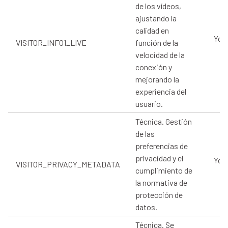
de los vídeos,
ajustando la
calidad en
You
VISITOR_INFO1_LIVE
función de la
velocidad de la
conexión y
mejorando la
experiencia del
usuario.
Técnica. Gestión
de las
preferencias de
privacidad y el
You
VISITOR_PRIVACY_METADATA
cumplimiento de
la normativa de
protección de
datos.
Técnica. Se