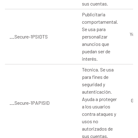
sus cuentas.
Publicitaria
comportamental.
Se usa para
You
__Secure-1PSIDTS
personalizar
anuncios que
puedan ser de
interés.
Técnica. Se usa
para fines de
seguridad y
autenticación.
Ayuda a proteger
Goo
__Secure-1PAPISID
a los usuarios
contra ataques y
usos no
autorizados de
sus cuentas.