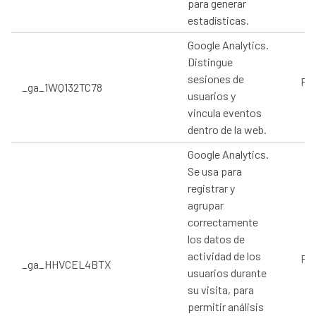
para generar
estadísticas.
Google Analytics.
Distingue
sesiones de
Pro
_ga_1WQ132TC78
usuarios y
vincula eventos
dentro de la web.
Google Analytics.
Se usa para
registrar y
agrupar
correctamente
los datos de
actividad de los
Pro
_ga_HHVCEL4BTX
usuarios durante
su visita, para
permitir análisis