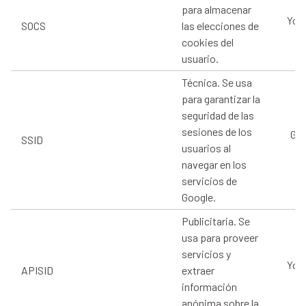
para almacenar
You
SOCS
las elecciones de
cookies del
usuario.
Técnica. Se usa
para garantizar la
seguridad de las
sesiones de los
Goo
SSID
usuarios al
navegar en los
servicios de
Google.
Publicitaria. Se
usa para proveer
servicios y
You
APISID
extraer
información
anónima sobre la