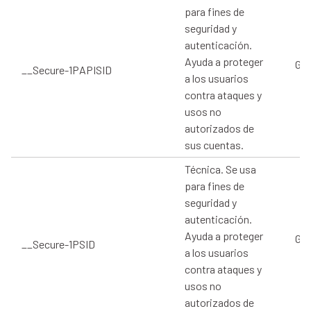
para fines de
seguridad y
autenticación.
Ayuda a proteger
Goo
__Secure-1PAPISID
a los usuarios
contra ataques y
usos no
autorizados de
sus cuentas.
Técnica. Se usa
para fines de
seguridad y
autenticación.
Ayuda a proteger
Goo
__Secure-1PSID
a los usuarios
contra ataques y
usos no
autorizados de