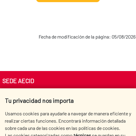
Fecha de modificación de la página: 05/08/2026
SEDE AECID
Av. Reyes Católicos 4 - 28040 Madrid
Tu privacidad nos importa
Tel. +34 900 20 30 54​​​​​​​
centro.informacion@aecid.es
Usamos cookies para ayudarle a navegar de manera eficiente y
realizar ciertas funciones. Encontrará información detallada
sobre cada una de las cookies en las políticas de cookies.
AECID
WHERE DO WE COOPERATE?
Las cookies categorizadas como
técnicas
se guardan en su