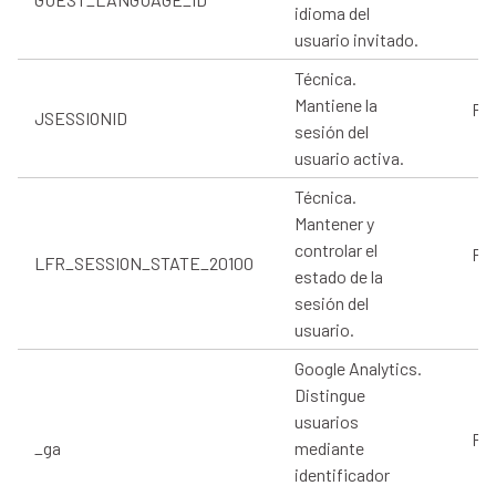
idioma del
usuario invitado.
Técnica.
Mantiene la
Pro
JSESSIONID
sesión del
usuario activa.
Técnica.
Mantener y
controlar el
Pro
LFR_SESSION_STATE_20100
estado de la
sesión del
usuario.
Google Analytics.
Distingue
usuarios
Pro
_ga
mediante
identificador