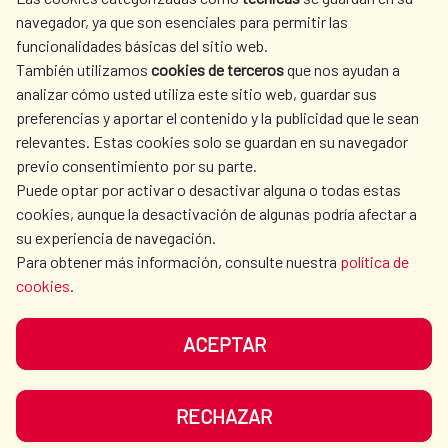
SPANISH HUMANITARIAN
PRESS ROOM
navegador, ya que son esenciales para permitir las
ACTION
funcionalidades básicas del sitio web.
CULTURE AND SCIENCE
LIBRARY
También utilizamos
cookies de terceros
que nos ayudan a
analizar cómo usted utiliza este sitio web, guardar sus
preferencias y aportar el contenido y la publicidad que le sean
relevantes. Estas cookies solo se guardan en su navegador
previo consentimiento por su parte.
Puede optar por activar o desactivar alguna o todas estas
OUR SOCIAL MEDIA
cookies, aunque la desactivación de algunas podría afectar a
su experiencia de navegación.
Para obtener más información, consulte nuestra
política de
cookies
.
ACEPTAR
TERMS OF USE
DATA PROTECTION
COOKIE POLICY
BROWSING GUIDE
RECHAZAR
ACCESSIBILITY
SITEMAP