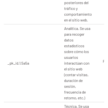
posteriores del
tráfico y
comportamiento
en el sitio web.
Analítica. Se usa
para recoger
datos
estadísticos
sobre cómo los
usuarios
Pro
_pk_id.1.5a5a
interactúan con
el sitio web
(contar visitas,
duración de
sesión,
frecuencia de
retorno, etc.)
Técnica. Se usa