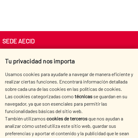
SEDE AECID
Av. Reyes Católicos 4 - 28040 Madrid
Tu privacidad nos importa
Tel. +34 900 20 30 54​​​​​​​
centro.informacion@aecid.es
Usamos cookies para ayudarle a navegar de manera eficiente y
realizar ciertas funciones. Encontrará información detallada
sobre cada una de las cookies en las políticas de cookies.
AECID
WHERE DO WE COOPERATE?
Las cookies categorizadas como
técnicas
se guardan en su
SPANISH HUMANITARIAN
PRESS ROOM
navegador, ya que son esenciales para permitir las
ACTION
funcionalidades básicas del sitio web.
CULTURE AND SCIENCE
LIBRARY
También utilizamos
cookies de terceros
que nos ayudan a
analizar cómo usted utiliza este sitio web, guardar sus
preferencias y aportar el contenido y la publicidad que le sean