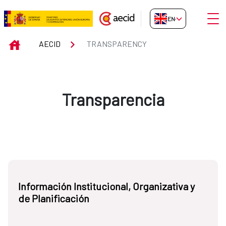
Skip to Main Content
Open
EN-GB
Transparency
INICIO
AECID
TRANSPARENCY
Transparencia
Información Institucional, Organizativa y
de Planificación