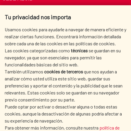
Av. Reyes Católicos 4 - 28040 Madrid
Tu privacidad nos importa
Tel. +34 900 20 30 54​​​​​​​
centro.informacion@aecid.es
Usamos cookies para ayudarle a navegar de manera eficiente y
realizar ciertas funciones. Encontrará información detallada
sobre cada una de las cookies en las políticas de cookies.
AECID
WHERE DO WE COOPERATE?
Las cookies categorizadas como
técnicas
se guardan en su
SPANISH HUMANITARIAN
PRESS ROOM
navegador, ya que son esenciales para permitir las
ACTION
funcionalidades básicas del sitio web.
CULTURE AND SCIENCE
LIBRARY
También utilizamos
cookies de terceros
que nos ayudan a
analizar cómo usted utiliza este sitio web, guardar sus
preferencias y aportar el contenido y la publicidad que le sean
relevantes. Estas cookies solo se guardan en su navegador
previo consentimiento por su parte.
Puede optar por activar o desactivar alguna o todas estas
OUR SOCIAL MEDIA
cookies, aunque la desactivación de algunas podría afectar a
su experiencia de navegación.
Para obtener más información, consulte nuestra
política de