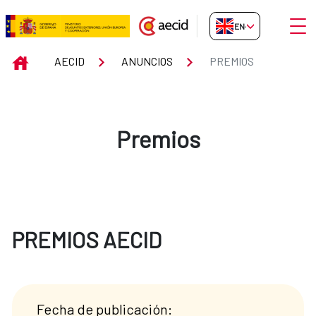
Skip to Main Content
Open
EN-GB
Premios
INICIO
AECID
ANUNCIOS
PREMIOS
Premios
PREMIOS AECID
Fecha de publicación: