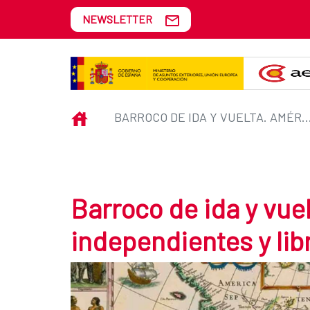
Skip to Main Content
NEWSLETTER
Barroco de ida y vuelta. América
INICIO
BARROCO DE IDA Y VUELTA. AMÉRICA, INDEPENDIEN
Barroco de ida y vue
independientes y lib