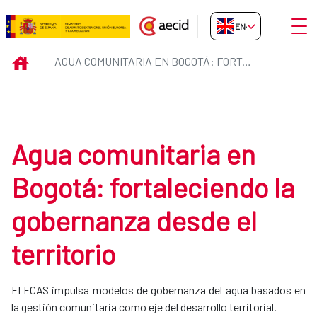
Skip to Main Content
Open
EN-GB
Agua comunitaria en Bogotá: fort
INICIO
AGUA COMUNITARIA EN BOGOTÁ: FORTALECIENDO LA GOBERNANZA DESDE EL TERRITORIO
Agua comunitaria en
Bogotá: fortaleciendo la
gobernanza desde el
territorio
El FCAS impulsa modelos de gobernanza del agua basados en
la gestión comunitaria como eje del desarrollo territorial.