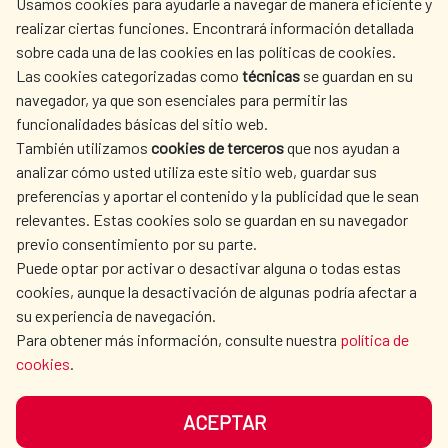
Usamos cookies para ayudarle a navegar de manera eficiente y
realizar ciertas funciones. Encontrará información detallada
sobre cada una de las cookies en las políticas de cookies.
AECID
WHERE DO WE COOPERATE?
Las cookies categorizadas como
técnicas
se guardan en su
SPANISH HUMANITARIAN
PRESS ROOM
navegador, ya que son esenciales para permitir las
ACTION
funcionalidades básicas del sitio web.
CULTURE AND SCIENCE
LIBRARY
También utilizamos
cookies de terceros
que nos ayudan a
analizar cómo usted utiliza este sitio web, guardar sus
preferencias y aportar el contenido y la publicidad que le sean
relevantes. Estas cookies solo se guardan en su navegador
previo consentimiento por su parte.
Puede optar por activar o desactivar alguna o todas estas
OUR SOCIAL MEDIA
cookies, aunque la desactivación de algunas podría afectar a
su experiencia de navegación.
Para obtener más información, consulte nuestra
política de
cookies
.
ACEPTAR
TERMS OF USE
DATA PROTECTION