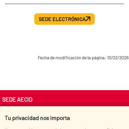
SEDE ELECTRÓNICA
Fecha de modificación de la página: 13/02/2026
SEDE AECID
Av. Reyes Católicos 4 - 28040 Madrid
Tu privacidad nos importa
Tel. +34 900 20 30 54​​​​​​​
centro.informacion@aecid.es