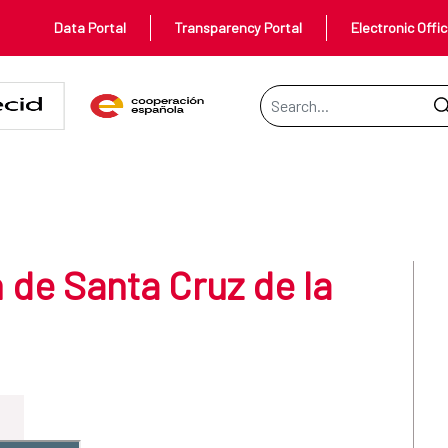
Data Portal
Transparency Portal
Electronic Offi
Search Bar
z de la Sierra: Bolivia
 de Santa Cruz de la