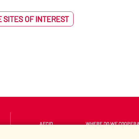
 SITES OF INTEREST
AECID
WHERE DO WE COOPER