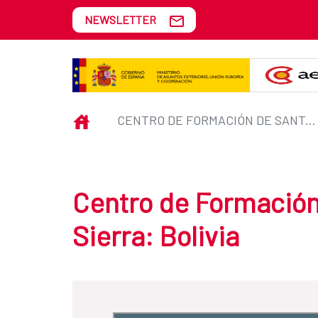
Skip to Main Content
NEWSLETTER
Centro de Formación de Santa Cru
INICIO
CENTRO DE FORMACIÓN DE SANTA CRUZ DE LA SIERRA: BOLIVIA
Centro de Formación
Sierra: Bolivia