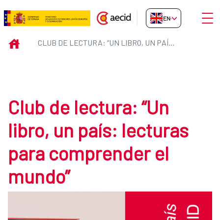
Skip to Main Content
Open
EN-GB
Club de lectura: “Un libro, un p
INICIO
CLUB DE LECTURA: “UN LIBRO, UN PAÍS: LECTURAS PARA COMPRENDER EL MUNDO”
Club de lectura: “Un
libro, un país: lecturas
para comprender el
mundo”