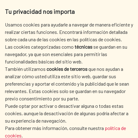
Av. Reyes Católicos 4 - 28040 Madrid
Tu privacidad nos importa
Tel. +34 900 20 30 54​​​​​​​
centro.informacion@aecid.es
Usamos cookies para ayudarle a navegar de manera eficiente y
realizar ciertas funciones. Encontrará información detallada
sobre cada una de las cookies en las políticas de cookies.
AECID
WHERE DO WE COOPERATE?
Las cookies categorizadas como
técnicas
se guardan en su
SPANISH HUMANITARIAN
PRESS ROOM
navegador, ya que son esenciales para permitir las
ACTION
funcionalidades básicas del sitio web.
CULTURE AND SCIENCE
LIBRARY
También utilizamos
cookies de terceros
que nos ayudan a
analizar cómo usted utiliza este sitio web, guardar sus
preferencias y aportar el contenido y la publicidad que le sean
relevantes. Estas cookies solo se guardan en su navegador
previo consentimiento por su parte.
Puede optar por activar o desactivar alguna o todas estas
OUR SOCIAL MEDIA
cookies, aunque la desactivación de algunas podría afectar a
su experiencia de navegación.
Para obtener más información, consulte nuestra
política de
cookies
.