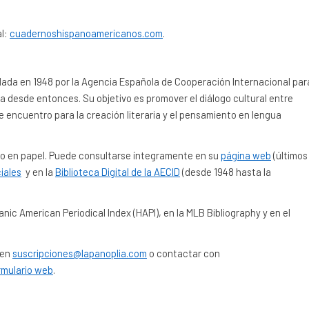
al:
cuadernoshispanoamericanos.com
.
 en 1948 por la Agencia Española de Cooperación Internacional par
da desde entonces. Su objetivo es promover el diálogo cultural entre
e encuentro para la creación literaria y el pensamiento en lengua
omo en papel. Puede consultarse íntegramente en su
página web
(últimos
iales
y en la
Biblioteca Digital de la AECID
(desde 1948 hasta la
anic American Periodical Index (HAPI), en la MLB Bibliography y en el
 en
suscripciones@lapanoplia.com
o contactar con
rmulario web
.