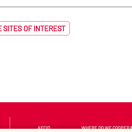
 SITES OF INTEREST
AECID
WHERE DO WE COOPER