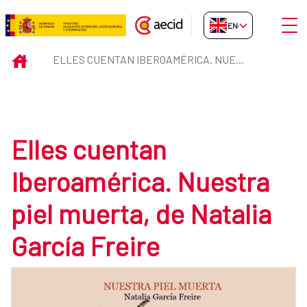
Skip to Main Content
Open
EN-GB
Elles cuentan Iberoamérica. Nues
INICIO
ELLES CUENTAN IBEROAMÉRICA. NUESTRA PIEL MUERTA, DE NATALIA GARCÍA FREIRE
Elles cuentan
Iberoamérica. Nuestra
piel muerta, de Natalia
García Freire