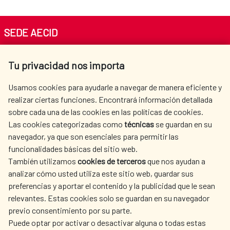
SEDE AECID
Av. Reyes Católicos 4 - 28040 Madrid
Tu privacidad nos importa
Tel. +34 900 20 30 54​​​​​​​
centro.informacion@aecid.es
Usamos cookies para ayudarle a navegar de manera eficiente y
realizar ciertas funciones. Encontrará información detallada
sobre cada una de las cookies en las políticas de cookies.
AECID
WHERE DO WE COOPERATE?
Las cookies categorizadas como
técnicas
se guardan en su
SPANISH HUMANITARIAN
PRESS ROOM
navegador, ya que son esenciales para permitir las
ACTION
funcionalidades básicas del sitio web.
CULTURE AND SCIENCE
LIBRARY
También utilizamos
cookies de terceros
que nos ayudan a
analizar cómo usted utiliza este sitio web, guardar sus
preferencias y aportar el contenido y la publicidad que le sean
relevantes. Estas cookies solo se guardan en su navegador
previo consentimiento por su parte.
Puede optar por activar o desactivar alguna o todas estas