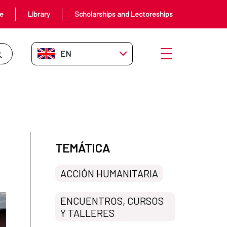
ce
Library
Scholarships and Lectoreships
EN-GB
Open menu
etórica y la práctica
TEMÁTICA
ACCIÓN HUMANITARIA
ENCUENTROS, CURSOS
Y TALLERES