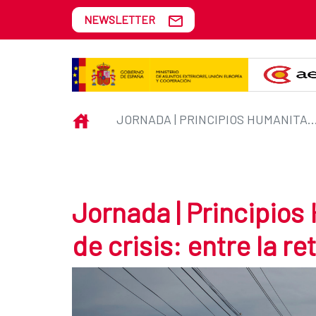
Skip to Main Content
NEWSLETTER
Jornada | Principios Humanitarios
INICIO
JORNADA | PRINCIPIOS HUMANITARIOS EN TIEMPOS DE CRISIS: ENTRE LA RETÓ
Jornada | Principios
de crisis: entre la re