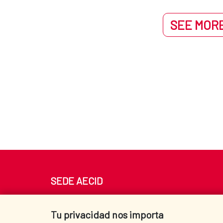
SEE MORE
SEDE AECID
Av. Reyes Católicos 4 - 28040 Madrid
Tel. +34 900 20 30 54​​​​​​​
Tu privacidad nos importa