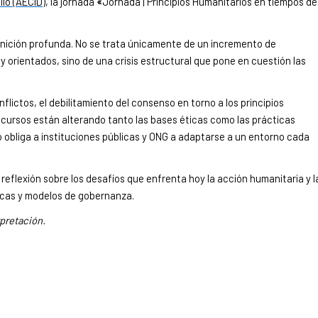
lo (AECID)
, la jornada
«
Jornada | Principios Humanitarios en tiempos de
nición profunda. No se trata únicamente de un incremento de
 orientados, sino de una crisis estructural que pone en cuestión las
flictos, el debilitamiento del consenso en torno a los principios
recursos están alterando tanto las bases éticas como las prácticas
o obliga a instituciones públicas y ONG a adaptarse a un entorno cada
eflexión sobre los desafíos que enfrenta hoy la acción humanitaria y l
icas y modelos de gobernanza.
rpretación.