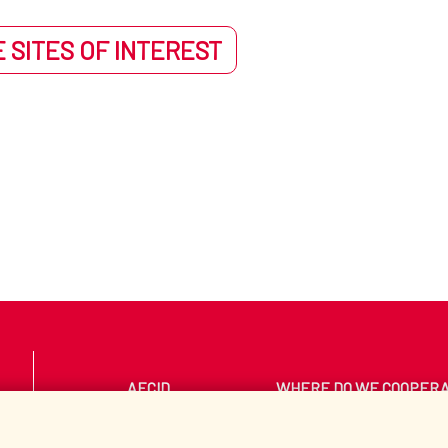
 SITES OF INTEREST
AECID
WHERE DO WE COOPER