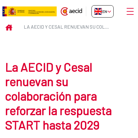
Skip to Main Content
Open
EN-GB
La AECID y Cesal renuevan su co
INICIO
LA AECID Y CESAL RENUEVAN SU COLABORACIÓN PARA REFORZAR LA RESPUESTA START HASTA 2029
La AECID y Cesal
renuevan su
colaboración para
reforzar la respuesta
START hasta 2029