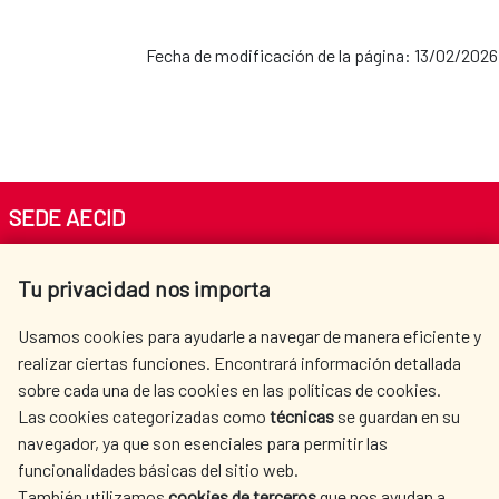
Fecha de modificación de la página: 13/02/2026
SEDE AECID
Av. Reyes Católicos 4 - 28040 Madrid
Tu privacidad nos importa
Tel. +34 900 20 30 54​​​​​​​
centro.informacion@aecid.es
Usamos cookies para ayudarle a navegar de manera eficiente y
realizar ciertas funciones. Encontrará información detallada
sobre cada una de las cookies en las políticas de cookies.
AECID
WHERE DO WE COOPERATE?
Las cookies categorizadas como
técnicas
se guardan en su
SPANISH HUMANITARIAN
PRESS ROOM
navegador, ya que son esenciales para permitir las
ACTION
funcionalidades básicas del sitio web.
CULTURE AND SCIENCE
LIBRARY
También utilizamos
cookies de terceros
que nos ayudan a