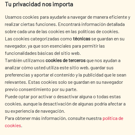
Tu privacidad nos importa
Tel. +34 900 20 30 54​​​​​​​
centro.informacion@aecid.es
Usamos cookies para ayudarle a navegar de manera eficiente y
realizar ciertas funciones. Encontrará información detallada
sobre cada una de las cookies en las políticas de cookies.
AECID
WHERE DO WE COOPERATE?
Las cookies categorizadas como
técnicas
se guardan en su
SPANISH HUMANITARIAN
PRESS ROOM
navegador, ya que son esenciales para permitir las
ACTION
funcionalidades básicas del sitio web.
CULTURE AND SCIENCE
LIBRARY
También utilizamos
cookies de terceros
que nos ayudan a
analizar cómo usted utiliza este sitio web, guardar sus
preferencias y aportar el contenido y la publicidad que le sean
relevantes. Estas cookies solo se guardan en su navegador
previo consentimiento por su parte.
Puede optar por activar o desactivar alguna o todas estas
OUR SOCIAL MEDIA
cookies, aunque la desactivación de algunas podría afectar a
su experiencia de navegación.
Para obtener más información, consulte nuestra
política de
cookies
.