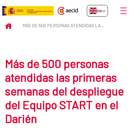
Skip to Main Content
Open
EN-GB
Más de 500 personas atendidas l
INICIO
MÁS DE 500 PERSONAS ATENDIDAS LAS PRIMERAS SEMANAS DEL DESPLIEGUE DEL EQUIPO START EN EL DARIÉN
Más de 500 personas
atendidas las primeras
semanas del despliegue
del Equipo START en el
Darién