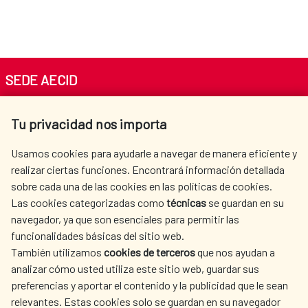
SEDE AECID
Av. Reyes Católicos 4 - 28040 Madrid
Tu privacidad nos importa
Tel. +34 900 20 30 54​​​​​​​
centro.informacion@aecid.es
Usamos cookies para ayudarle a navegar de manera eficiente y
realizar ciertas funciones. Encontrará información detallada
sobre cada una de las cookies en las políticas de cookies.
AECID
WHERE DO WE COOPERATE?
Las cookies categorizadas como
técnicas
se guardan en su
SPANISH HUMANITARIAN
PRESS ROOM
navegador, ya que son esenciales para permitir las
ACTION
funcionalidades básicas del sitio web.
CULTURE AND SCIENCE
LIBRARY
También utilizamos
cookies de terceros
que nos ayudan a
analizar cómo usted utiliza este sitio web, guardar sus
preferencias y aportar el contenido y la publicidad que le sean
relevantes. Estas cookies solo se guardan en su navegador