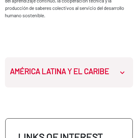
del aprendizaje continuo, la cooperación técnica y la
producción de saberes colectivos al servicio del desarrollo
humano sostenible.
AMÉRICA LATINA Y EL CARIBE
abrir.des
Centro de Formación de Cartagena de
Indias: Colombia
LINKS OF INTEREST