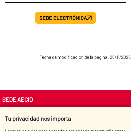
SEDE ELECTRÓNICA
Fecha de modificación de la página: 28/11/2025
SEDE AECID
Av. Reyes Católicos 4 - 28040 Madrid
Tu privacidad nos importa
Tel. +34 900 20 30 54​​​​​​​
centro.informacion@aecid.es
Usamos cookies para ayudarle a navegar de manera eficiente y