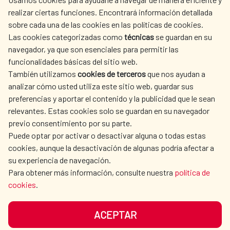
realizar ciertas funciones. Encontrará información detallada
sobre cada una de las cookies en las políticas de cookies.
AECID
WHERE DO WE COOPERATE?
Las cookies categorizadas como
técnicas
se guardan en su
SPANISH HUMANITARIAN
PRESS ROOM
navegador, ya que son esenciales para permitir las
ACTION
funcionalidades básicas del sitio web.
CULTURE AND SCIENCE
LIBRARY
También utilizamos
cookies de terceros
que nos ayudan a
analizar cómo usted utiliza este sitio web, guardar sus
preferencias y aportar el contenido y la publicidad que le sean
relevantes. Estas cookies solo se guardan en su navegador
previo consentimiento por su parte.
Puede optar por activar o desactivar alguna o todas estas
OUR SOCIAL MEDIA
cookies, aunque la desactivación de algunas podría afectar a
su experiencia de navegación.
Para obtener más información, consulte nuestra
política de
cookies
.
ACEPTAR
TERMS OF USE
DATA PROTECTION