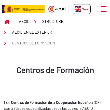
Skip to Main Content
Open
EN-GB
Centros de Formación
INICIO
AECID
STRUCTURE
AECID EN EL EXTERIOR
CENTROS DE FORMACIÓN
Centros de Formación
Los
Centros de Formación de la Cooperación Española
(CF)
son unidades especializadas desde las cuales la AECID