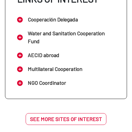
Centro de Formación de La Antigua:
Guatemala
Cooperación Delegada
Centro de Formación de Montevideo:
Water and Sanitation Cooperation
Uruguay
Fund
AECID abroad
Centro de Formación de Santa Cruz de la
Sierra: Bolivia
Multilateral Cooperation
NGO Coordinator
SEE MORE SITES OF INTEREST