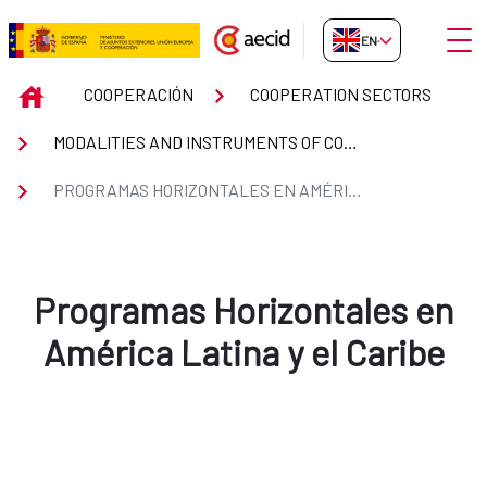
Skip to Main Content
Open
EN-GB
Programas Horizontales en Améri
INICIO
COOPERACIÓN
COOPERATION SECTORS
MODALITIES AND INSTRUMENTS OF COOPERATION
PROGRAMAS HORIZONTALES EN AMÉRICA LATINA Y EL CARIBE
Programas Horizontales en
América Latina y el Caribe