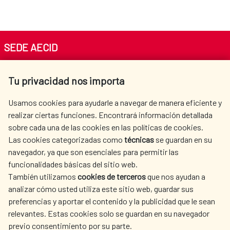
SEDE AECID
Av. Reyes Católicos 4 - 28040 Madrid
Tu privacidad nos importa
Tel. +34 900 20 30 54​​​​​​​
centro.informacion@aecid.es
Usamos cookies para ayudarle a navegar de manera eficiente y
realizar ciertas funciones. Encontrará información detallada
sobre cada una de las cookies en las políticas de cookies.
AECID
WHERE DO WE COOPERATE?
Las cookies categorizadas como
técnicas
se guardan en su
SPANISH HUMANITARIAN
PRESS ROOM
navegador, ya que son esenciales para permitir las
ACTION
funcionalidades básicas del sitio web.
CULTURE AND SCIENCE
LIBRARY
También utilizamos
cookies de terceros
que nos ayudan a
analizar cómo usted utiliza este sitio web, guardar sus
preferencias y aportar el contenido y la publicidad que le sean
relevantes. Estas cookies solo se guardan en su navegador
previo consentimiento por su parte.