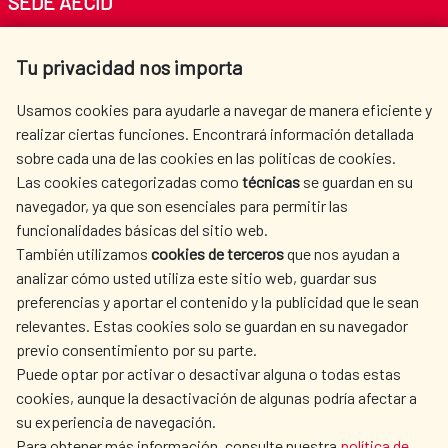
SEDE AECID
Av. Reyes Católicos 4 - 28040 Madrid
Tu privacidad nos importa
Tel. +34 900 20 30 54​​​​​​​
centro.informacion@aecid.es
Usamos cookies para ayudarle a navegar de manera eficiente y
realizar ciertas funciones. Encontrará información detallada
sobre cada una de las cookies en las políticas de cookies.
AECID
WHERE DO WE COOPERATE?
Las cookies categorizadas como
técnicas
se guardan en su
SPANISH HUMANITARIAN
PRESS ROOM
navegador, ya que son esenciales para permitir las
ACTION
funcionalidades básicas del sitio web.
CULTURE AND SCIENCE
LIBRARY
También utilizamos
cookies de terceros
que nos ayudan a
analizar cómo usted utiliza este sitio web, guardar sus
preferencias y aportar el contenido y la publicidad que le sean
relevantes. Estas cookies solo se guardan en su navegador
previo consentimiento por su parte.
Puede optar por activar o desactivar alguna o todas estas
OUR SOCIAL MEDIA
cookies, aunque la desactivación de algunas podría afectar a
su experiencia de navegación.
Para obtener más información, consulte nuestra
política de