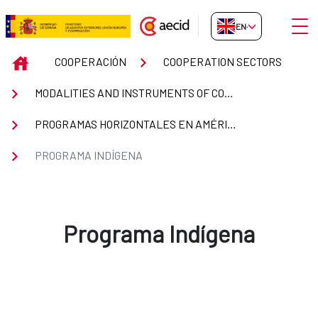
Skip to Main Content
Open
EN-GB
Programa Indígena
INICIO
COOPERACIÓN
COOPERATION SECTORS
MODALITIES AND INSTRUMENTS OF COOPERATION
PROGRAMAS HORIZONTALES EN AMÉRICA LATINA Y EL CARIBE
PROGRAMA INDÍGENA
Programa Indígena